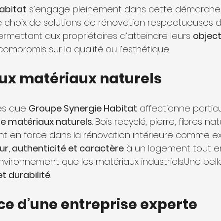
abitat
 s’engage pleinement dans cette démarche
 choix de solutions de rénovation respectueuses d
rmettant aux propriétaires d’atteindre leurs 
object
compromis sur la qualité ou l’esthétique.
 aux matériaux naturels
es que 
Groupe Synergie Habitat
 affectionne partic
 de matériaux naturels
. Bois recyclé, pierre, fibres na
t en force dans la rénovation intérieure comme ext
ur, authenticité et caractère
 à un logement tout en
nvironnement que les matériaux industriels.Une bell
t durabilité
.
ce d’une entreprise experte