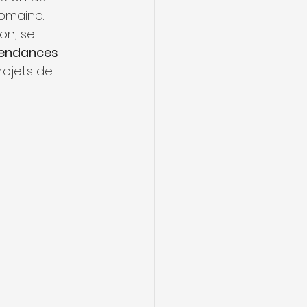
omaine. 
on, se 
endances 
rojets de 