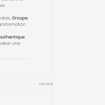
es.
ires, 
Groupe 
nsformation.
 authentique
, 
liser une 
Voir tout