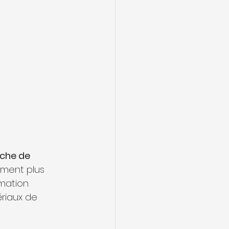
che de 
ement plus 
mation 
ériaux de 