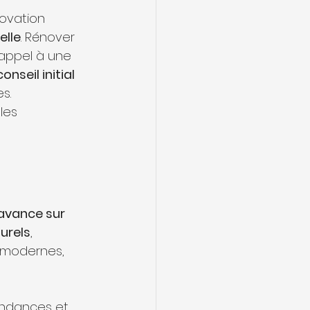
ovation 
elle
. Rénover 
appel à une 
conseil initial 
s.
les 
avance sur 
urels
, 
 modernes, 
endances et 