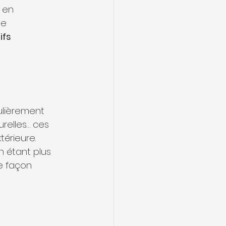
 en 
e 
ifs 
ulièrement 
turelles… ces 
érieure.
 étant plus 
e façon 