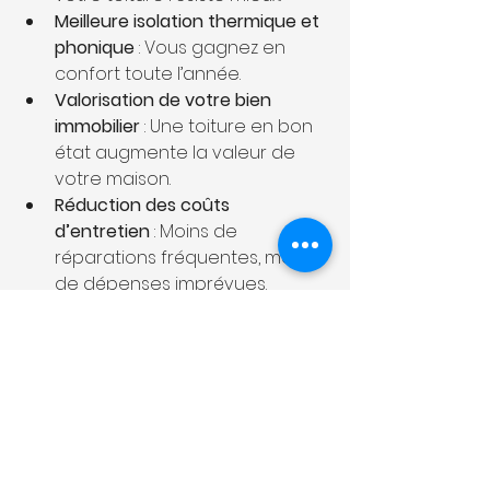
Meilleure isolation thermique et 
phonique
 : Vous gagnez en 
confort toute l’année.
Valorisation de votre bien 
immobilier
 : Une toiture en bon 
état augmente la valeur de 
votre maison.
Réduction des coûts 
d’entretien
 : Moins de 
réparations fréquentes, moins 
de dépenses imprévues.
Respect de l’environnement
 : 
Utilisation de matériaux 
écologiques et réduction des 
déchets.
En choisissant une rénovation 
toiture durable, vous faites un 