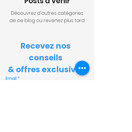
Posts à venir
Découvrez d'autres catégories
de ce blog ou revenez plus tard.
Recevez nos 
conseils 
& offres exclusives
Email
*
Envoyer
S'inscrire à la newsletters
Politique de cookies