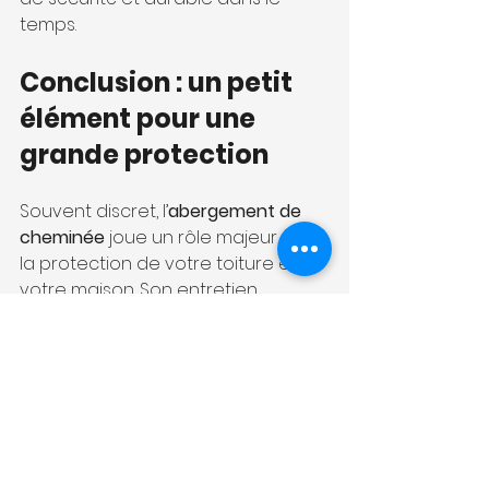
temps.
Conclusion : un petit 
élément pour une 
grande protection 
Souvent discret, l’
abergement de 
cheminée
 joue un rôle majeur dans 
la protection de votre toiture et de 
votre maison. Son entretien 
régulier est essentiel pour prévenir 
les infiltrations, prolonger la durée 
de vie de votre couverture et 
maintenir le confort intérieur.
Pour assurer la sécurité et 
l’étanchéité autour de votre 