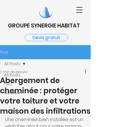
GROUPE SYNERGIE HABITAT
Devis gratuit
Post
All Posts
2 min de lecture
All Posts
Abergement de
FAQ
cheminée : protéger
isolation
votre toiture et votre
maison des infiltrations
Une cheminée bien installée est un 
véritable atout pour votre maison, 